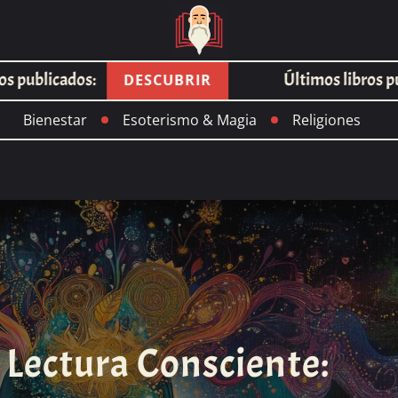
blicados:
Últimos libros public
DESCUBRIR
Bienestar
Esoterismo & Magia
Religiones
 Lectura Consciente: