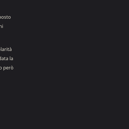
 posto
ni
larità
data la
no però