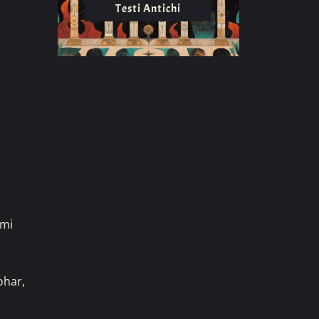
Testi Antichi
imi
ohar,