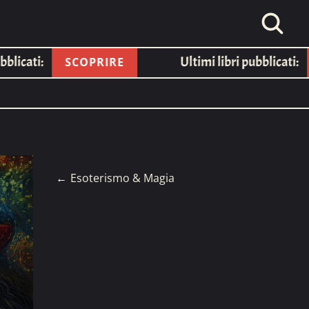
icati:
Ultimi libri pubblicati:
SCOPRIRE
←
Esoterismo & Magia